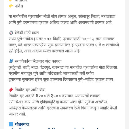
धाराशिव
नांदेड
या मार्गावरील प्रवाशांना मोठी सोय होणार असून, सोलापूर जिल्हा, मराठवाडा
आणि पुणे दरम्यानचा प्रवास अधिक जलद आणि आरामदायी ठरणार आहे.
वेळेची मोठी बचत
सध्या पुणे–नांदेड (अंतर ५५० किमी) प्रवासासाठी १०–१२ तास लागतात.
मात्र, वंदे भारत एक्सप्रेस सुरू झाल्यानंतर हा प्रवास फक्त ६ ते ७ तासांमध्ये
पूर्ण होईल, असा अंदाज व्यक्त करण्यात आला आहे.
स्थानिकांना मिळणार थेट फायदा
कुर्डूवाडी, बार्शी, माढा, पंढरपूर, करमाळा या भागातील प्रवाशांना मोठा दिलासा.
ग्रामीण भागातून पुणे आणि नांदेडकडे जाण्यासाठी नवी पर्याय.
दुपारच्या सुमारास ट्रेन सुरू झाल्यास दिवसातच पुणे–नांदेड प्रवास शक्य.
तिकीट दर आणि सेवा
तिकीट दर अंदाजे ₹१२०० ते ₹२५०० दरम्यान असण्याची शक्यता.
एसी चेअर कार आणि एक्झिक्युटिव्ह क्लास अशा दोन सुविधा असतील.
अधिकृत वेळापत्रक आणि दररचना लवकरच रेल्वे विभागाकडून जाहीर केली
जाणार आहे.
थोडक्यात: