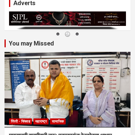
Adverts
You may Missed
पिंपरी - चिंचवड
महाराष्ट्र
सामाजिक