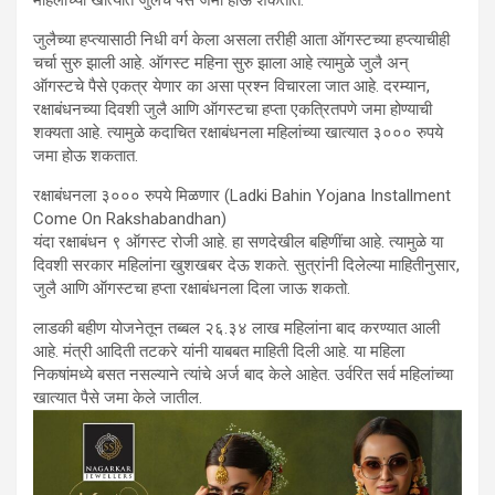
महिलांच्या खात्यात जुलैचे पैसे जमा होऊ शकतात.
जुलैच्या हप्त्यासाठी निधी वर्ग केला असला तरीही आता ऑगस्टच्या हप्त्याचीही
चर्चा सुरु झाली आहे. ऑगस्ट महिना सुरु झाला आहे त्यामुळे जुलै अन्
ऑगस्टचे पैसे एकत्र येणार का असा प्रश्न विचारला जात आहे. दरम्यान,
रक्षाबंधनच्या दिवशी जुलै आणि ऑगस्टचा हप्ता एकत्रितपणे जमा होण्याची
शक्यता आहे. त्यामुळे कदाचित रक्षाबंधनला महिलांच्या खात्यात ३००० रुपये
जमा होऊ शकतात.
रक्षाबंधनला ३००० रुपये मिळणार (Ladki Bahin Yojana Installment
Come On Rakshabandhan)
यंदा रक्षाबंधन ९ ऑगस्ट रोजी आहे. हा सणदेखील बहि‍णींचा आहे. त्यामुळे या
दिवशी सरकार महिलांना खुशखबर देऊ शकते. सुत्रांनी दिलेल्या माहितीनुसार,
जुलै आणि ऑगस्टचा हप्ता रक्षाबंधनला दिला जाऊ शकतो.
लाडकी बहीण योजनेतून तब्बल २६.३४ लाख महिलांना बाद करण्यात आली
आहे. मंत्री आदिती तटकरे यांनी याबबत माहिती दिली आहे. या महिला
निकषांमध्ये बसत नसल्याने त्यांचे अर्ज बाद केले आहेत. उर्वरित सर्व महिलांच्या
खात्यात पैसे जमा केले जातील.