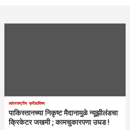
आंतरराष्ट्रीय
क्रीडाविश्व
पाकिस्तानच्या निकृष्ट मैदानामुळे न्यूझीलंडचा
क्रिकेटर जखमी ; कामचुकारपणा उघड !