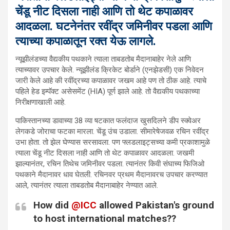
चेंडू नीट दिसला नाही आणि तो थेट कपाळावर
आदळला. घटनेनंतर रवींद्र जमिनीवर पडला आणि
त्याच्या कपाळातून रक्त येऊ लागले.
न्यूझीलंडच्या वैद्यकीय पथकाने त्याला ताबडतोब मैदानाबाहेर नेले आणि
त्याच्यावर उपचार केले. न्यूझीलंड क्रिकेट बोर्डाने (एनझेडसी) एक निवेदन
जारी केले आहे की रवींद्रच्या कपाळावर जखम आहे पण तो ठीक आहे. त्याचे
पहिले हेड इम्पॅक्ट असेसमेंट (HIA) पूर्ण झाले आहे. तो वैद्यकीय पथकाच्या
निरीक्षणाखाली आहे.
पाकिस्तानच्या डावाच्या 38 व्या षटकात फलंदाज खुसदिलने डीप स्क्वेअर
लेगकडे जोराचा फटका मारला. चेंडू उंच उडाला. सीमारेषेजवळ रचिन रवींद्र
उभा होता. तो झेल घेण्यास सरसावला. पण फ्लडलाइट्सच्या कमी प्रकाशामुळे
त्याला चेंडू नीट दिसला नाही आणि तो थेट कपाळावर आदळला. जखमी
झाल्यानंतर, रचिन तिथेच जमिनीवर पडला. त्यानंतर किवी संघाच्य फिजिओ
पथकाने मैदानावर धाव घेतली. रचिनवर प्रथम मैदानावरच उपचार करण्यात
आले, त्यानंतर त्याला ताबडतोब मैदानाबाहेर नेण्यात आले.
How did
@ICC
allowed Pakistan's ground
to host international matches??