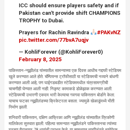
ICC should ensure players safety and if
Pakistan can't provide shift CHAMPIONS
TROPHY to Dubai.
Prayers for Rachin Ravindra
#PAKvNZ
pic.twitter.com/77bvA7uqjv
— KohliForever (@KohliForever0)
February 8, 2025
पाकिस्तान-न्यूझीलंड यांच्यातील सामन्याच्या एक दिवस आधीच गद्दाफी स्टेडियम
खुले करण्यात आले होते. चॅम्पियन्स ट्रॉफीसाठी या स्टेडियमची नव्याने बांधणी
करण्यात आली आहे, पण घाईगडबडीत स्टेडियममधील यंत्रसामग्रीची
चाचणीही घेण्यात आली नाही. निकृष्ट कामाकडे डोळेझाक करण्यात आली.
स्टेडियमची उभारणी एकदम भारी केल्याचा गवगवा पाकिस्तान बोर्डाने केला.
याचाच फटका न्यूझीलंडच्या क्रिकेटरला बसला. ज्यामुळे खेळाडूंमध्ये भीती
निर्माण झाली.
शनिवारी पाकिस्तान, दक्षिण आफ्रिका आणि न्यूझीलंड यांच्यातील त्रिकोणी
मालिकेला सुरुवात झाली. पहिल्या सामन्यात न्यूझीलंडने पाकिस्तानचा त्यांच्या
घरच्या मैदानावर 78 धावांनी पराभूत केले. या सामन्यात न्यूझीलंडने नाणेफेक