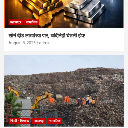
महाराष्ट्र
सामाजिक
सोनं दीड लाखांच्या पार, चांदीनेही घेतली झेप!
August 8, 2026
admin
पिंपरी - चिंचवड
महाराष्ट्र
सामाजिक