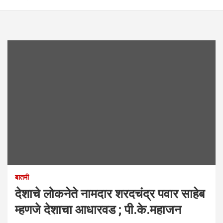
बातमी
देशाचे लोकनेते नामदार शरदचंद्र पवार साहेब
म्हणजे देशाचा आधारवड ; पी.के.महाजन